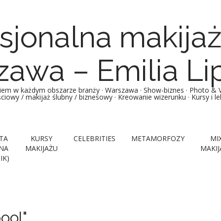
sjonalna makija
awa – Emilia Li
iem w każdym obszarze branży · Warszawa · Show-biznes · Photo & Vi
ościowy / makijaż ślubny / biznesowy · Kreowanie wizerunku · Kursy i 
TA
KURSY
CELEBRITIES
METAMORFOZY
MI
NA
MAKIJAŻU
MAKIJ
IK)
ool"