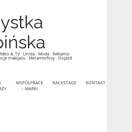
żystka
pińska
deo & TV · Uroda · Moda · Reklama ·
lekcje makijażu · Metamorfozy · Dojazd
X
WSPÓŁPRACE
BACKSTAGE
KONTAKT
AŻY
– MARKI