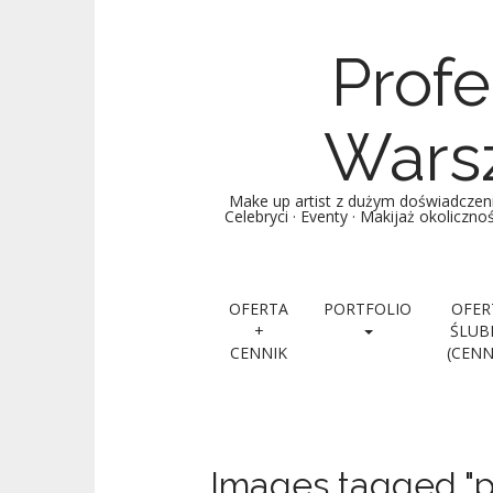
Profe
Warsz
Make up artist z dużym doświadczen
Celebryci · Eventy · Makijaż okoliczn
Main menu
Skip to content
OFERTA
PORTFOLIO
OFER
+
ŚLUB
CENNIK
(CENN
Images tagged "p