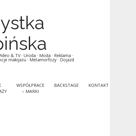
żystka
pińska
deo & TV · Uroda · Moda · Reklama ·
lekcje makijażu · Metamorfozy · Dojazd
X
WSPÓŁPRACE
BACKSTAGE
KONTAKT
AŻY
– MARKI