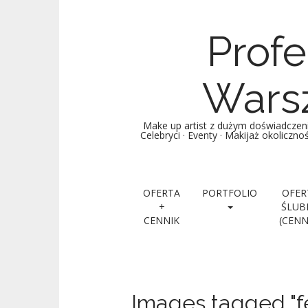
Profe
Warsz
Make up artist z dużym doświadczen
Celebryci · Eventy · Makijaż okoliczn
Main menu
Skip to content
OFERTA
PORTFOLIO
OFER
+
ŚLUB
CENNIK
(CENN
Images tagged "f