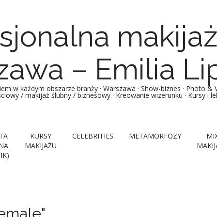
sjonalna makija
awa – Emilia Li
iem w każdym obszarze branży · Warszawa · Show-biznes · Photo & Vi
ościowy / makijaż ślubny / biznesowy · Kreowanie wizerunku · Kursy i 
TA
KURSY
CELEBRITIES
METAMORFOZY
MI
NA
MAKIJAŻU
MAKIJ
IK)
emale"