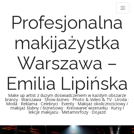
Profesjonalna
makijażystka
Warszawa –
Emilia Lipińska
Make up artist z dużym doświadczeniem w każdym obszarze
branży · Warszawa · Show-biznes · Photo & Video & TV · Uroda ·
Moda · Reklama · Celebryci · Eventy · Makijaż okolicznościowy /
makijaż ślubny / biznesowy · Kreowanie wizerunku · Kursy i
lekcje makijażu · Metamorfozy · Dojazd
Main menu
Skip to content