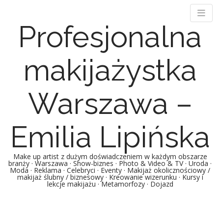
Profesjonalna
makijażystka
Warszawa –
Emilia Lipińska
Make up artist z dużym doświadczeniem w każdym obszarze
branży · Warszawa · Show-biznes · Photo & Video & TV · Uroda ·
Moda · Reklama · Celebryci · Eventy · Makijaż okolicznościowy /
makijaż ślubny / biznesowy · Kreowanie wizerunku · Kursy i
lekcje makijażu · Metamorfozy · Dojazd
Main menu
Skip to content