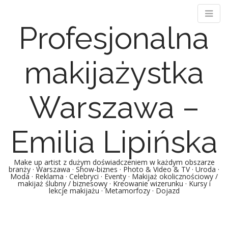
Profesjonalna
makijażystka
Warszawa –
Emilia Lipińska
Make up artist z dużym doświadczeniem w każdym obszarze
branży · Warszawa · Show-biznes · Photo & Video & TV · Uroda ·
Moda · Reklama · Celebryci · Eventy · Makijaż okolicznościowy /
makijaż ślubny / biznesowy · Kreowanie wizerunku · Kursy i
lekcje makijażu · Metamorfozy · Dojazd
Main menu
Skip to content