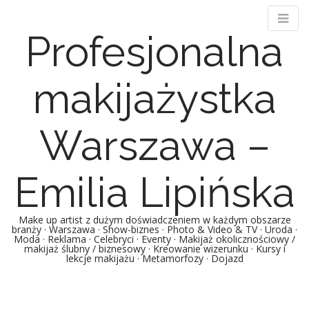
Profesjonalna
makijażystka
Warszawa –
Emilia Lipińska
Make up artist z dużym doświadczeniem w każdym obszarze
branży · Warszawa · Show-biznes · Photo & Video & TV · Uroda ·
Moda · Reklama · Celebryci · Eventy · Makijaż okolicznościowy /
makijaż ślubny / biznesowy · Kreowanie wizerunku · Kursy i
lekcje makijażu · Metamorfozy · Dojazd
Main menu
Skip to content