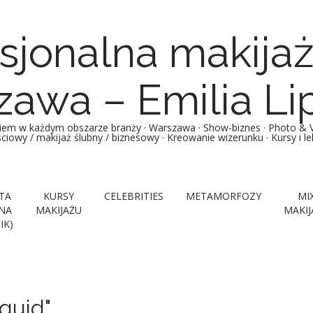
sjonalna makija
awa – Emilia Li
iem w każdym obszarze branży · Warszawa · Show-biznes · Photo & Vi
ościowy / makijaż ślubny / biznesowy · Kreowanie wizerunku · Kursy i 
TA
KURSY
CELEBRITIES
METAMORFOZY
MI
NA
MAKIJAŻU
MAKIJ
IK)
quid"