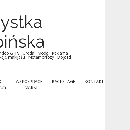
żystka
pińska
deo & TV · Uroda · Moda · Reklama ·
lekcje makijażu · Metamorfozy · Dojazd
X
WSPÓŁPRACE
BACKSTAGE
KONTAKT
AŻY
– MARKI