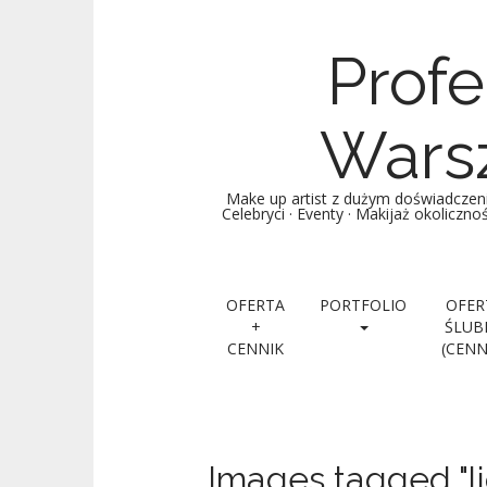
Profe
Warsz
Make up artist z dużym doświadczen
Celebryci · Eventy · Makijaż okoliczn
Main menu
Skip to content
OFERTA
PORTFOLIO
OFER
+
ŚLUB
CENNIK
(CENN
Images tagged "li