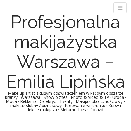
Profesjonalna
makijażystka
Warszawa –
Emilia Lipińska
Make up artist z dużym doświadczeniem w każdym obszarze
branży · Warszawa · Show-biznes · Photo & Video & TV · Uroda ·
Moda · Reklama · Celebryci · Eventy · Makijaż okolicznościowy /
makijaż ślubny / biznesowy · Kreowanie wizerunku · Kursy i
lekcje makijażu · Metamorfozy · Dojazd
Main menu
Skip to content