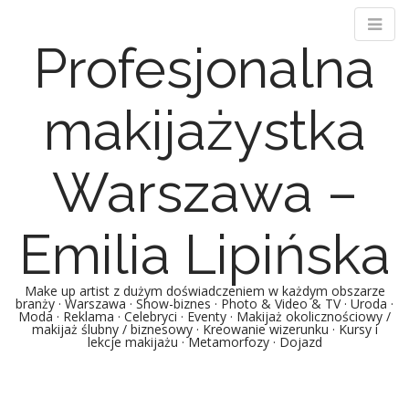
Profesjonalna
makijażystka
Warszawa –
Emilia Lipińska
Make up artist z dużym doświadczeniem w każdym obszarze
branży · Warszawa · Show-biznes · Photo & Video & TV · Uroda ·
Moda · Reklama · Celebryci · Eventy · Makijaż okolicznościowy /
makijaż ślubny / biznesowy · Kreowanie wizerunku · Kursy i
lekcje makijażu · Metamorfozy · Dojazd
Main menu
Skip to content