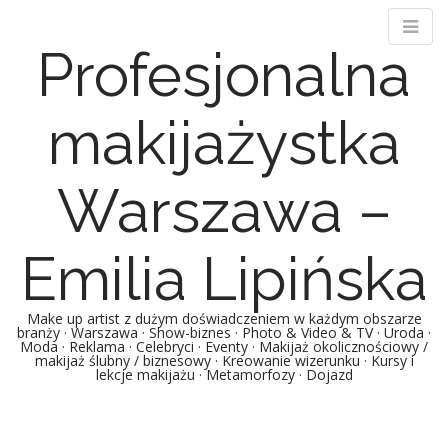
Profesjonalna
makijażystka
Warszawa –
Emilia Lipińska
Make up artist z dużym doświadczeniem w każdym obszarze
branży · Warszawa · Show-biznes · Photo & Video & TV · Uroda ·
Moda · Reklama · Celebryci · Eventy · Makijaż okolicznościowy /
makijaż ślubny / biznesowy · Kreowanie wizerunku · Kursy i
lekcje makijażu · Metamorfozy · Dojazd
Main menu
Skip to content