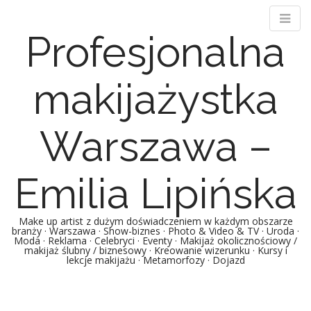
Profesjonalna
makijażystka
Warszawa –
Emilia Lipińska
Make up artist z dużym doświadczeniem w każdym obszarze
branży · Warszawa · Show-biznes · Photo & Video & TV · Uroda ·
Moda · Reklama · Celebryci · Eventy · Makijaż okolicznościowy /
makijaż ślubny / biznesowy · Kreowanie wizerunku · Kursy i
lekcje makijażu · Metamorfozy · Dojazd
Main menu
Skip to content