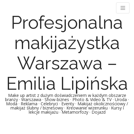
Profesjonalna
makijażystka
Warszawa –
Emilia Lipińska
Make up artist z dużym doświadczeniem w każdym obszarze
branży · Warszawa · Show-biznes · Photo & Video & TV · Uroda ·
Moda · Reklama · Celebryci · Eventy · Makijaż okolicznościowy /
makijaż ślubny / biznesowy · Kreowanie wizerunku · Kursy i
lekcje makijażu · Metamorfozy · Dojazd
M
S
k
a