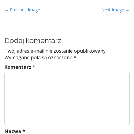
P
← Previous Image
Next Image →
o
s
t
Dodaj komentarz
n
a
Twój adres e-mail nie zostanie opublikowany.
v
Wymagane pola są oznaczone
*
i
Komentarz
*
g
a
t
i
o
n
Nazwa
*