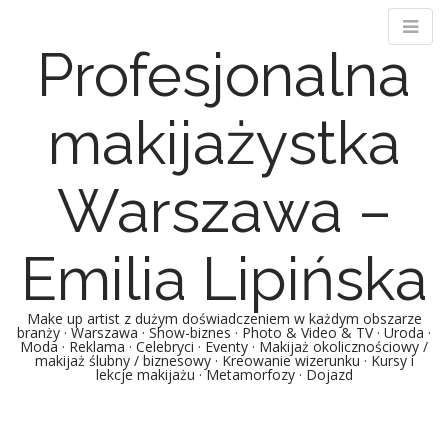
Profesjonalna
makijażystka
Warszawa –
Emilia Lipińska
Make up artist z dużym doświadczeniem w każdym obszarze
branży · Warszawa · Show-biznes · Photo & Video & TV · Uroda ·
Moda · Reklama · Celebryci · Eventy · Makijaż okolicznościowy /
makijaż ślubny / biznesowy · Kreowanie wizerunku · Kursy i
lekcje makijażu · Metamorfozy · Dojazd
M
S
k
a