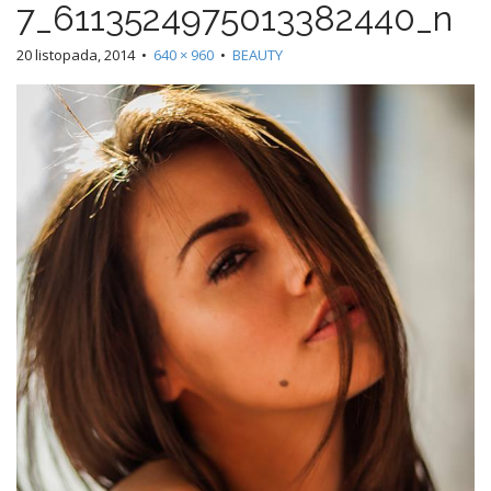
7_6113524975013382440_n
20 listopada, 2014
•
640 × 960
•
BEAUTY