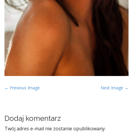
P
← Previous Image
Next Image →
o
s
t
Dodaj komentarz
n
a
Twój adres e-mail nie zostanie opublikowany.