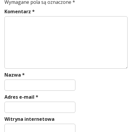
v
Wymagane pola są oznaczone
*
i
Komentarz
*
g
a
t
i
o
n
Nazwa
*
Adres e-mail
*
Witryna internetowa